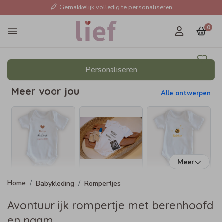
Gemakkelijk volledig te personaliseren
0
Personaliseren
Meer voor jou
Alle ontwerpen
Meer
Babykleding
Rompertjes
Avontuurlijk rompertje met berenhoofd
en naam