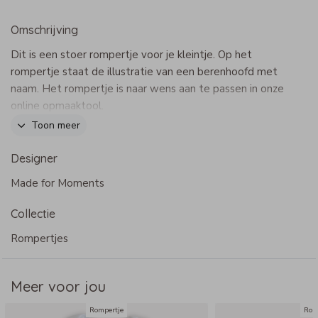
Omschrijving
Dit is een stoer rompertje voor je kleintje. Op het
rompertje staat de illustratie van een berenhoofd met
naam. Het rompertje is naar wens aan te passen in onze
online opmaaktool.
Toon meer
Specificaties rompertje
- Materiaal: 100% biologisch katoen, super zacht
Designer
- Sluiting: drukknoopjes aan de onderkant en handige
Made for Moments
envelop halsopening
- Verkrijgbaar in verschillende kleuren en maten
Collectie
- Te bedrukken met afbeelding en eigen tekst
Rompertjes
- Wassen op 30 graden
Meer voor jou
Rompertje
Rom