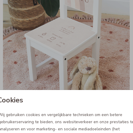
Cookies
Bewerkbare sticker Ikea stoeltje met roze regenboog
29,95
Wij gebruiken cookies en vergelijkbare technieken om een betere
gebruikerservaring te bieden, ons websiteverkeer en onze prestaties t
analyseren en voor marketing- en sociale mediadoeleinden (het