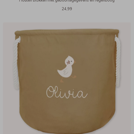
Houten blokken met geboortegegevens en regenboog
24,99