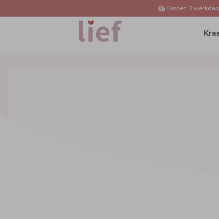
Binnen 3 werkdage
Kra
Home /
Kraamcadeaus /
Kraamcadeau meisje
Kraamcadeau meisj
Bij Lief scoor je de leukste kraamcadeaus voor meisjes, h
smaak! Denk aan zachte knuffels, schattige rompertjes en
speelgoed, allemaal met haar naam erop. Je hebt volop ke
lettertypes en illustraties, dus je maakt echt een persoonl
Perfect voor een vriendin, collega of familielid die net ee
gekregen!