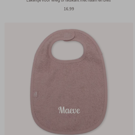
Lakentje voor wieg of ledikant met naam en bies
16,99