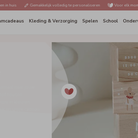
n in huis
Gemakkelijk volledig te personaliseren
Voor elk mom
amcadeaus
Kleding & Verzorging
Spelen
School
Onder
e
elemaal naar jouw
 tof houten
uze in kleuren,
ijk en uniek cadeau.
n dochtertje heeft