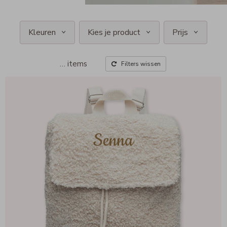
Kleuren
Kies je product
Prijs
…
items
Filters wissen