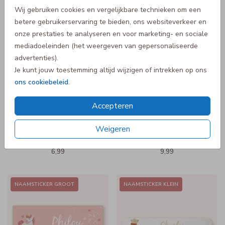
Wij gebruiken cookies en vergelijkbare technieken om een
6,99
8,99
betere gebruikerservaring te bieden, ons websiteverkeer en
onze prestaties te analyseren en voor marketing- en sociale
mediadoeleinden (het weergeven van gepersonaliseerde
NAAMSTICKER KLEIN
NAAMSTICKER GROOT
advertenties).
Je kunt jouw toestemming altijd wijzigen of intrekken op ons
ons cookiebeleid
.
Accepteren
Weigeren
6,99
9,99
NAAMSTICKER GROOT
NAAMSTICKER KLEIN