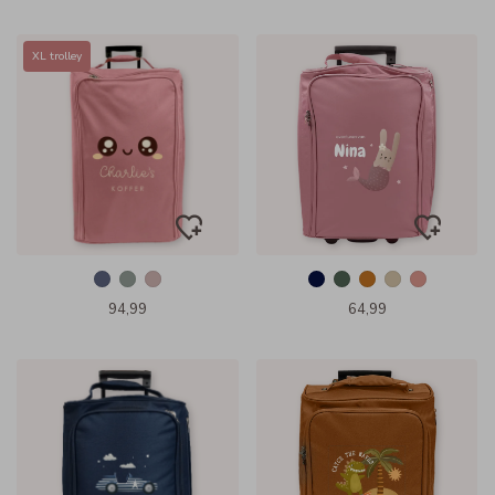
XL trolley
94,99
64,99