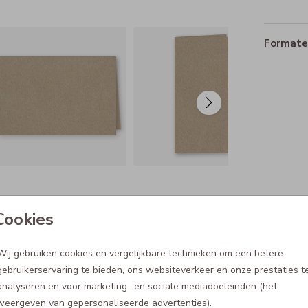
Formaten
Cookies
Wij gebruiken cookies en vergelijkbare technieken om een betere
gebruikerservaring te bieden, ons websiteverkeer en onze prestaties t
4.5
Gemakkelijk volled
analyseren en voor marketing- en sociale mediadoeleinden (het
te personalisere
van de 5 sterren
weergeven van gepersonaliseerde advertenties).