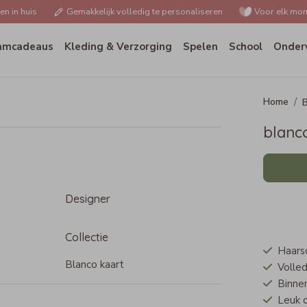
n in huis
Gemakkelijk volledig te personaliseren
Voor elk mom
amcadeaus
Kleding & Verzorging
Spelen
School
Onder
B
blanco
Designer
Collectie
Haarsc
Blanco kaart
Volled
Binnen
Leuk 