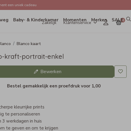
ent een uniek cadeau
weg
Baby- & Kinderkamer
Momenten
Merken
SALE
0
Zakelijk
Klantenservice
lanco
Blanco kaart
-kraft-portrait-enkel
Bewerken
Bestel gemakkelijk een proefdruk voor
1,00
herpe kleurrijke prints
ig te personaliseren
 3 werkdagen in huis
om te geven en om te krijgen