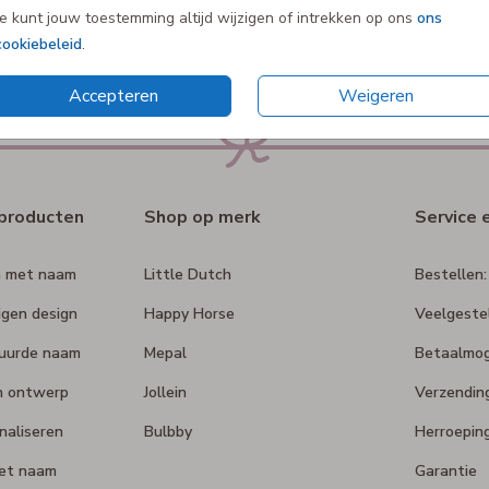
Je kunt jouw toestemming altijd wijzigen of intrekken op ons
ons
cookiebeleid
.
Accepteren
Weigeren
rproducten
Shop op merk
Service 
n met naam
Little Dutch
Bestellen:
igen design
Happy Horse
Veelgeste
duurde naam
Mepal
Betaalmog
n ontwerp
Jollein
Verzendin
naliseren
Bulbby
Herroepin
et naam
Garantie