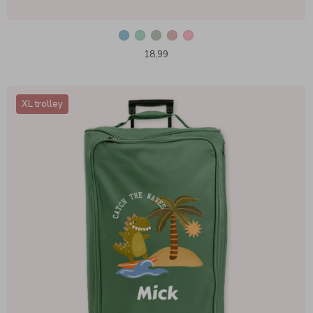
18,99
XL trolley