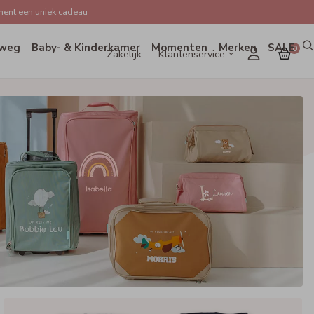
ent een uniek cadeau
weg
Baby- & Kinderkamer
Momenten
Merken
SALE
0
Zakelijk
Klantenservice