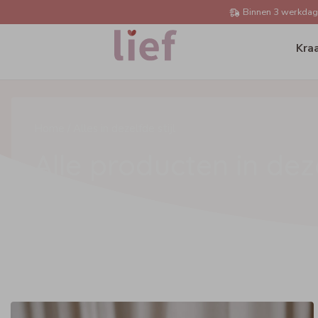
Binnen 3 werkdage
Kra
Home /
Alles in dezelfde stijl
Alle producten in dez
stijl
Hoe lief is dat? Al jouw producten en cadeaus in dezelfde 
complete set van jouw gekozen product op deze pagina.