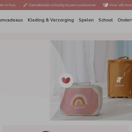
n in huis
Gemakkelijk volledig te personaliseren
Voor elk mom
amcadeaus
Kleding & Verzorging
Spelen
School
Onder
elfde
stijl. Ontdek de