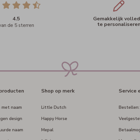
4.5
Gemakkelijk volled
te personalisere
van de 5 sterren
rproducten
Shop op merk
Service 
n met naam
Little Dutch
Bestellen:
igen design
Happy Horse
Veelgeste
duurde naam
Mepal
Betaalmog