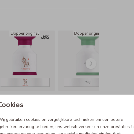
Dopper original
Dopper original
Cookies
Wij gebruiken cookies en vergelijkbare technieken om een betere
gebruikerservaring te bieden, ons websiteverkeer en onze prestaties t
analyseren en voor marketing- en sociale mediadoeleinden (het