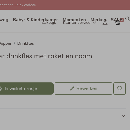
ent een uniek cadeau
weg
Baby- & Kinderkamer
Momenten
Merken
SALE
0
Zakelijk
Klantenservice
Dopper
Drinkfles
r drinkfles met raket en naam
In winkelmandje
Bewerken