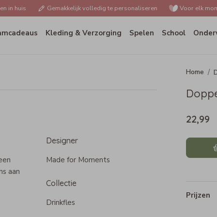
n in huis
Gemakkelijk volledig te personaliseren
Voor elk mom
amcadeaus
Kleding & Verzorging
Spelen
School
Onder
Doppe
22,99
Designer
 een
Made for Moments
ns aan
Collectie
Prijzen
Drinkfles
es.