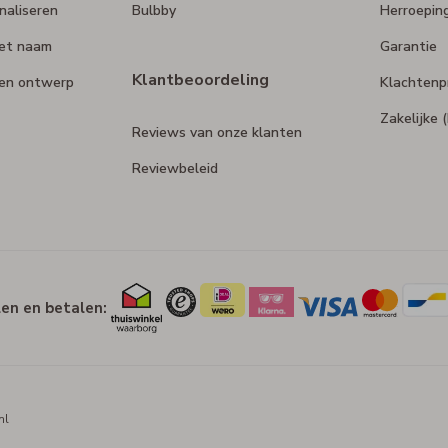
naliseren
Bulbby
Herroepin
et naam
Garantie
Klantbeoordeling
gen ontwerp
Klachtenp
Zakelijke
Reviews van onze klanten
Reviewbeleid
len en betalen:
nl