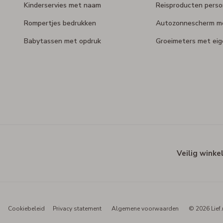
Kinderservies met naam
Reisproducten perso
Rompertjes bedrukken
Autozonnescherm m
Babytassen met opdruk
Groeimeters met ei
Veilig winke
Cookiebeleid
Privacy statement
Algemene voorwaarden
© 2026 Lief.