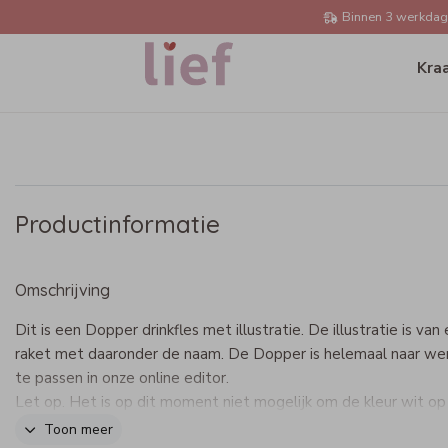
Binnen 3 werkdage
Kra
Productinformatie
Omschrijving
Dit is een Dopper drinkfles met illustratie. De illustratie is van
raket met daaronder de naam. De Dopper is helemaal naar we
te passen in onze online editor.
Let op. Het is op dit moment niet mogelijk om de kleur wit op
Dopper flessen te drukken. Deze kleur is niet zichtbaar op de fl
Toon meer