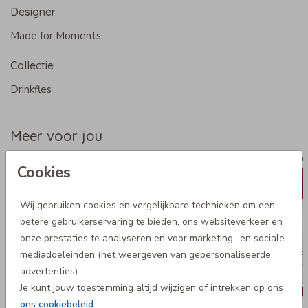
Designer
Specificaties Dopper
Made for Moments
- Merk: Dopper
- Inhoud: 450 ml
Collectie
- Duurzaam en handig
Drinkfles
- Alle flessen zijn gemaakt van 100% recyclebare
materialen
- Vaatwasserbestendig tot 65°C
Meer voor jou
- Keurmerken: BPA/weekmaker en gifvrij
Dopper original
Dopper 
Cookies
Wij gebruiken cookies en vergelijkbare technieken om een
betere gebruikerservaring te bieden, ons websiteverkeer en
onze prestaties te analyseren en voor marketing- en sociale
mediadoeleinden (het weergeven van gepersonaliseerde
advertenties).
Je kunt jouw toestemming altijd wijzigen of intrekken op ons
ons cookiebeleid
.