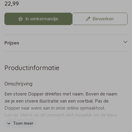
22,99
In winkelmandje
Bewerken
Prijzen
Productinformatie
Omschrijving
Een stoere Dopper drinkfles met naam. Boven de naam
zie je een stoere illustratie van een voetbal. Pas de
Dopper naar wens aan in onze online opmaaktool.
Let op. Het is op dit moment niet mogelijk om de kleur
wit op Dopper flessen te drukken. Deze kleur is niet
Toon meer
zichtbaar op de fles.