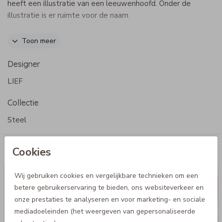
heeft een illustratie van een leeuwenhoofd. Onder de
illustratie is er ruimte voor de naam.
Specificaties Dopper thermosfles MINI
Toon meer
- Inhoud, 350ml
- Verkrijgbaar meerdere kleuren
Designer
- Goed om te weten: dit is geen thermosfles
LIEF
- Afmetingen fles: diameter 6 cm hoogte 19 cm
- 90% gerecycled staal
Collectie
- Vaatwasmachinebestendig tot 65°C
Steel
Cookies
Meer voor jou
Dopper Steel
Wij gebruiken cookies en vergelijkbare technieken om een
betere gebruikerservaring te bieden, ons websiteverkeer en
onze prestaties te analyseren en voor marketing- en sociale
mediadoeleinden (het weergeven van gepersonaliseerde