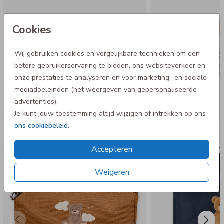
Cookies
Wij gebruiken cookies en vergelijkbare technieken om een
betere gebruikerservaring te bieden, ons websiteverkeer en
onze prestaties te analyseren en voor marketing- en sociale
mediadoeleinden (het weergeven van gepersonaliseerde
advertenties).
Je kunt jouw toestemming altijd wijzigen of intrekken op ons
ons cookiebeleid
.
Nog meer in deze stijl
Accepteren
Op diverse kleuren
Gym
Weigeren