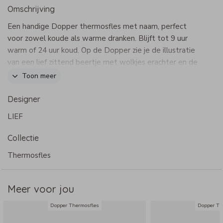
Omschrijving
Een handige Dopper thermosfles met naam, perfect
voor zowel koude als warme dranken. Blijft tot 9 uur
warm of 24 uur koud. Op de Dopper zie je de illustratie
van een lief zittend beertje met wolkjes erachter en de
naam van je kind. Pas het ontwerp naar wens aan in onze
Toon meer
online editor.
Let op. Het is op dit moment niet mogelijk om de kleur
Designer
wit op Dopper flessen te drukken. Deze kleur is niet
LIEF
zichtbaar op de fles.
Dit product maakt onderdeel uit van
deze set
.
Collectie
- Merk: Dopper
Thermosfles
- Inhoud keuze uit: 350 ml & 580 ml
- Voor warm en koud water (binnenzijde RVS materiaal)
Meer voor jou
- Vaatwasbestendig (max. 65 graden)
- Keurmerken: BPA/weekmaker en gifvrij
Dopper Thermosfles
Dopper Th