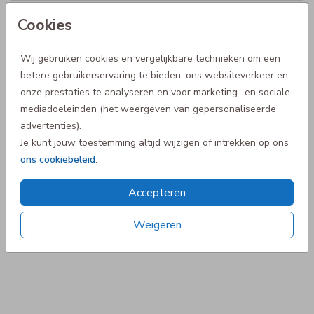
Tweede Kerstdag | vrijdag 26 december
Cookies
Oudjaarsdag | woensdag 31 december
Wij gebruiken cookies en vergelijkbare technieken om een
betere gebruikerservaring te bieden, ons websiteverkeer en
Nieuwjaarsdag | donderdag 1 januari
onze prestaties te analyseren en voor marketing- en sociale
mediadoeleinden (het weergeven van gepersonaliseerde
advertenties).
Je kunt jouw toestemming altijd wijzigen of intrekken op ons
ons cookiebeleid
.
Accepteren
4.5
Weigeren
van de 5 sterren