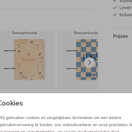
Volled
Lever
Inclus
Bewaarbundel
Bewaarbundel
Prijzen
Cookies
Wij gebruiken cookies en vergelijkbare technieken om een betere
gebruikerservaring te bieden, ons websiteverkeer en onze prestaties t
analyseren en voor marketing- en sociale mediadoeleinden (het