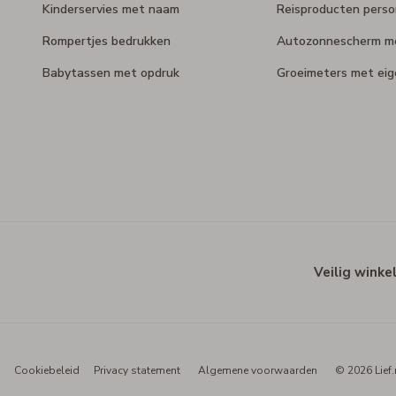
Kinderservies met naam
Reisproducten perso
Rompertjes bedrukken
Autozonnescherm m
Babytassen met opdruk
Groeimeters met ei
Veilig winke
Cookiebeleid
Privacy statement
Algemene voorwaarden
© 2026 Lief.