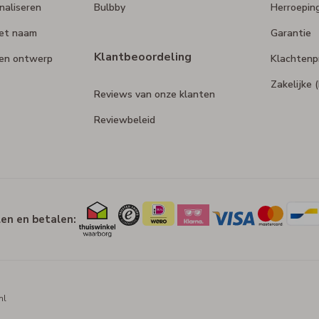
naliseren
Bulbby
Herroepin
et naam
Garantie
Klantbeoordeling
gen ontwerp
Klachtenp
Zakelijke
Reviews van onze klanten
Reviewbeleid
len en betalen:
nl