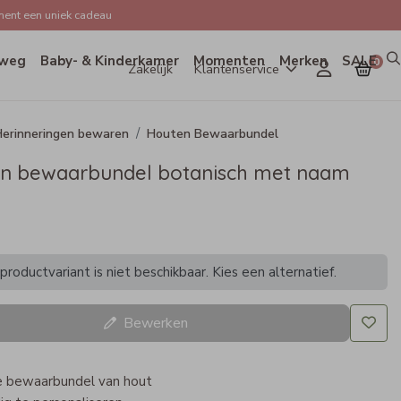
ent een uniek cadeau
weg
Baby- & Kinderkamer
Momenten
Merken
SALE
0
Zakelijk
Klantenservice
erinneringen bewaren
Houten Bewaarbundel
n bewaarbundel botanisch met naam
roductvariant is niet beschikbaar. Kies een alternatief.
Bewerken
e bewaarbundel van hout