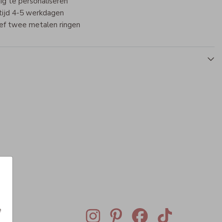
ig te personaliseren
tijd 4-5 werkdagen
ief twee metalen ringen
Bewaarbundel
Bewaarbundel
B
e