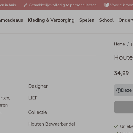
n in huis
Gemakkelijk volledig te personaliseren
Voor elk mom
amcadeaus
Kleding & Verzorging
Spelen
School
Onder
H
Houte
34,99
Designer
Deze p
rten,
LIEF
aren.
.
Collectie
Houten Bewaarbundel
Uniek