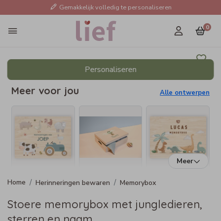
Gemakkelijk volledig te personaliseren
0
Personaliseren
Meer voor jou
Alle ontwerpen
Meer
Herinneringen bewaren
Memorybox
Stoere memorybox met jungledieren,
sterren en naam