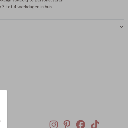
elijk volledig te personaliseren
 3 tot 4 werkdagen in huis
Memorybox
Memorybox
e