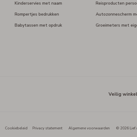
Kinderservies met naam
Reisproducten perso
Rompertjes bedrukken
Autozonnescherm m
Babytassen met opdruk
Groeimeters met ei
Veilig winke
Cookiebeleid
Privacy statement
Algemene voorwaarden
© 2026 Lief.