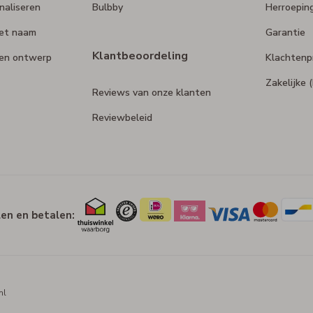
naliseren
Bulbby
Herroepin
et naam
Garantie
Klantbeoordeling
gen ontwerp
Klachtenp
Zakelijke
Reviews van onze klanten
Reviewbeleid
len en betalen:
nl