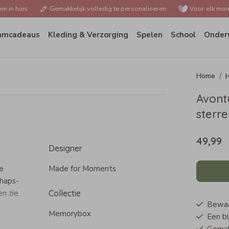
n in huis
Gemakkelijk volledig te personaliseren
Voor elk mom
amcadeaus
Kleding & Verzorging
Spelen
School
Onder
H
Avont
sterre
49,99
Designer
e
Made for Moments
chaps-
en zie
Collectie
Bewaar
Memorybox
Een bl