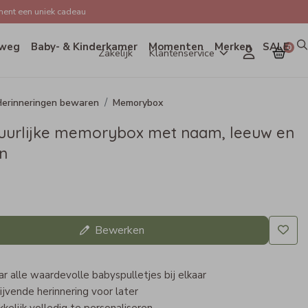
ent een uniek cadeau
weg
Baby- & Kinderkamer
Momenten
Merken
SALE
0
Zakelijk
Klantenservice
erinneringen bewaren
Memorybox
uurlijke memorybox met naam, leeuw en
n
Bewerken
 alle waardevolle babyspulletjes bij elkaar
ijvende herinnering voor later