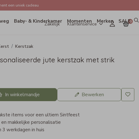
ent een uniek cadeau
weg
Baby- & Kinderkamer
Momenten
Merken
SALE
0
Zakelijk
Klantenservice
erst
Kerstzak
onaliseerde jute kerstzak met strik
In winkelmandje
Bewerken
kste items voor een ultiem Sintfeest
 en makkelijke personalisatie
 3 werkdagen in huis