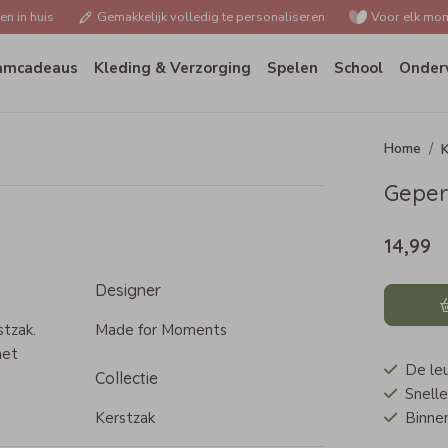
n in huis
Gemakkelijk volledig te personaliseren
Voor elk mom
amcadeaus
Kleding & Verzorging
Spelen
School
Onder
K
Gepers
14,99
Designer
stzak.
Made for Moments
het
De leu
Collectie
Snelle
Kerstzak
Binnen