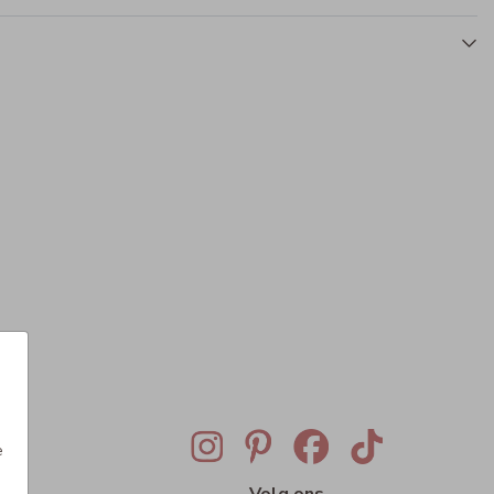
e
ig
Volg ons