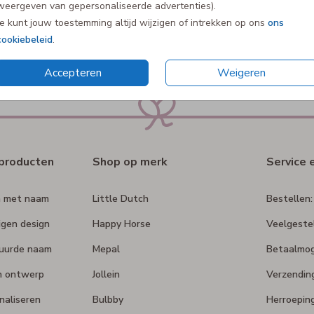
weergeven van gepersonaliseerde advertenties).
te personalisere
van de 5 sterren
Je kunt jouw toestemming altijd wijzigen of intrekken op ons
ons
cookiebeleid
.
Accepteren
Weigeren
rproducten
Shop op merk
Service 
n met naam
Little Dutch
Bestellen:
igen design
Happy Horse
Veelgeste
duurde naam
Mepal
Betaalmog
n ontwerp
Jollein
Verzendin
naliseren
Bulbby
Herroepin