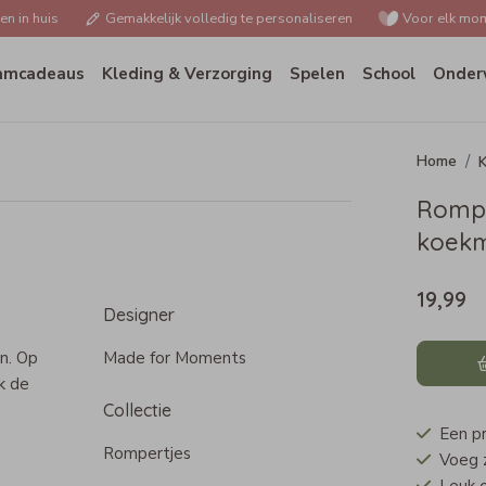
n in huis
Gemakkelijk volledig te personaliseren
Voor elk mom
amcadeaus
Kleding & Verzorging
Spelen
School
Onder
K
Rompe
koekm
19,99
Designer
n. Op
Made for Moments
k de
e
Collectie
Een p
Rompertjes
Voeg z