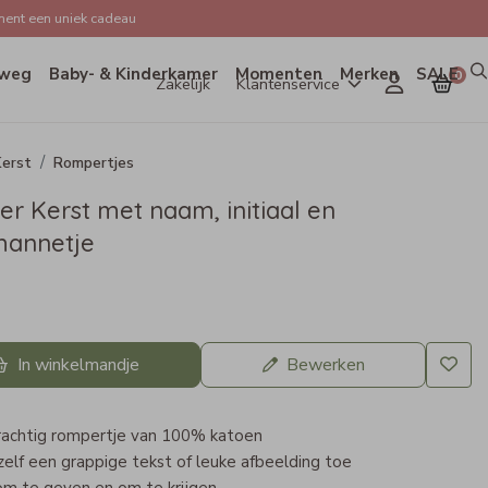
ent een uniek cadeau
weg
Baby- & Kinderkamer
Momenten
Merken
SALE
0
Zakelijk
Klantenservice
erst
Rompertjes
r Kerst met naam, initiaal en
annetje
In winkelmandje
Bewerken
rachtig rompertje van 100% katoen
elf een grappige tekst of leuke afbeelding toe