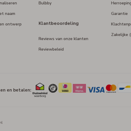
naliseren
Bulbby
Herroepin
et naam
Garantie
Klantbeoordeling
gen ontwerp
Klachtenp
Zakelijke
Reviews van onze klanten
Reviewbeleid
len en betalen:
nl