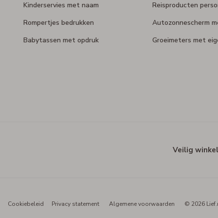
Kinderservies met naam
Reisproducten perso
Rompertjes bedrukken
Autozonnescherm m
Babytassen met opdruk
Groeimeters met ei
Veilig winke
Cookiebeleid
Privacy statement
Algemene voorwaarden
© 2026 Lief.