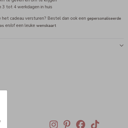
om te geven en om te krijgen
 3 tot 4 werkdagen in huis
je het cadeau versturen? Bestel dan ook een
gepersonaliseerde
en/of een leuke
os
wenskaart
Rompertje
Rompertje
e