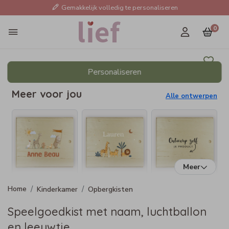
Gemakkelijk volledig te personaliseren
0
Personaliseren
Meer voor jou
Alle ontwerpen
Meer
Kinderkamer
Opbergkisten
Speelgoedkist met naam, luchtballon
en leeuwtje