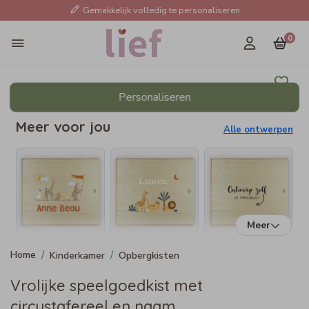
Gemakkelijk volledig te personaliseren
0
Personaliseren
Meer voor jou
Alle ontwerpen
Meer
Kinderkamer
Opbergkisten
Vrolijke speelgoedkist met
circustafereel en naam