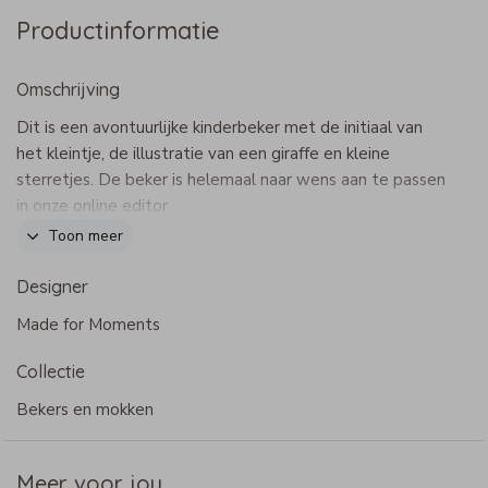
Productinformatie
Omschrijving
Dit is een avontuurlijke kinderbeker met de initiaal van
het kleintje, de illustratie van een giraffe en kleine
sterretjes. De beker is helemaal naar wens aan te passen
in onze online editor.
Dit product maakt onderdeel uit van
deze set
.
Toon meer
Specificaties kinderbeker
Designer
- Afmeting: 8,5 x ∅7,5 cm
Made for Moments
- Materiaal: Kunststof
- Materiaal: kunststof
Collectie
- Bestelbaar met meerkleuren opdruk
- Met bijpassend bordje, kommetje en/of bestekje
Bekers en mokken
- BPA vrij
- Niet geschikt voor de vaatwasser, met de hand
Meer voor jou
afwassen