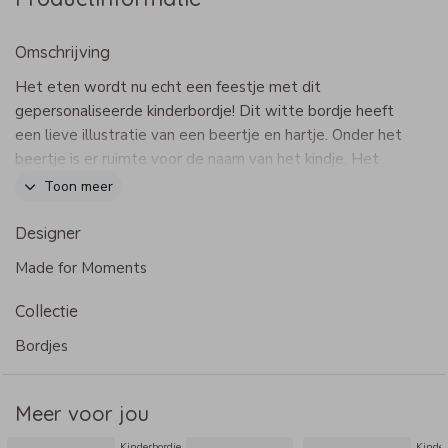
Omschrijving
Het eten wordt nu echt een feestje met dit
gepersonaliseerde kinderbordje! Dit witte bordje heeft
een lieve illustratie van een beertje en hartje. Onder het
beertje is er ruimte voor de naam van het kindje. Het
ontwerp is volledig naar wens aan te passen.
Toon meer
Dit product maakt onderdeel uit van
deze set
.
Designer
Specificaties kinderbordje
Made for Moments
- Maat: Ø 19 cm
- Materiaal: kunststof
Collectie
- Bestelbaar met meerkleuren opdruk
- Het bordje wordt alleen in het midden bedrukt
Bordjes
- Met bijpassend bekertje, kommetje en/of bestekje
- BPA vrij
Meer voor jou
- Niet geschikt voor de vaatwasser, met de hand
afwassen
Kinderbordje
Kinder