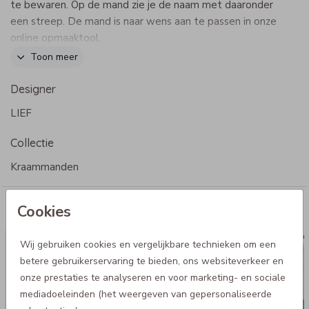
te bewaren. Op de mand zie je de naam met daaronder
een streep. De mand is naar wens aan te passen in onze
online opmaaktool.
Toon meer
Specificaties kraammand
- Afmetingen: 40 x40 cm
Designer
- Verkrijgbaar in verschillende kleuren
LIEF
- Materiaal: canvas
- Stevige katoenen hengsels
Collectie
Kraammanden
Cookies
Meer voor jou
Kraammand
Kraa
Wij gebruiken cookies en vergelijkbare technieken om een
betere gebruikerservaring te bieden, ons websiteverkeer en
onze prestaties te analyseren en voor marketing- en sociale
mediadoeleinden (het weergeven van gepersonaliseerde