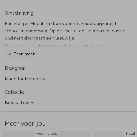
Omschrijving
Een vrolijke Mepal fruitbox voor het kinderdagverblijf,
school en onderweg. Op het bakje lees je de naam van je
kind met daarnaast een leeuwtje.
Dit product maakt onderdeel uit van
deze set
.
Toon meer
Specificaties Mepal fruitbox
Designer
- Merk: Mepal
Made for Moments
- Afmeting: 11,3 x 8 x 5 cm
- Inhoud: 250 ml
Collectie
- De fruitbox past perfect in de Mepal lunchbox To Go
medium
Bewaarbakjes
- BPA vrij
- Met uitneembaar vorkje
Meer voor jou
- Bij voorkeur met de hand afwassen
- Mag niet in de magnetron en diepvries
Mepal fruitbox
Mepal f