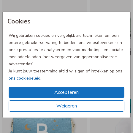
Cookies
Wij gebruiken cookies en vergelijkbare technieken om een
betere gebruikerservaring te bieden, ons websiteverkeer en
onze prestaties te analyseren en voor marketing- en sociale
mediadoeleinden (het weergeven van gepersonaliseerde
advertenties).
Je kunt jouw toestemming altijd wijzigen of intrekken op ons
ons cookiebeleid
.
Nog meer in deze stijl
Accepteren
Rugtas Adventure
Dopper 
Weigeren