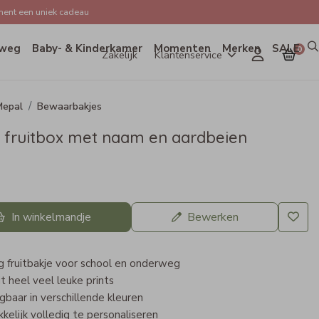
ent een uniek cadeau
weg
Baby- & Kinderkamer
Momenten
Merken
SALE
0
Zakelijk
Klantenservice
Mepal
Bewaarbakjes
 fruitbox met naam en aardbeien
In winkelmandje
Bewerken
 fruitbakje voor school en onderweg
it heel veel leuke prints
jgbaar in verschillende kleuren
elijk volledig te personaliseren