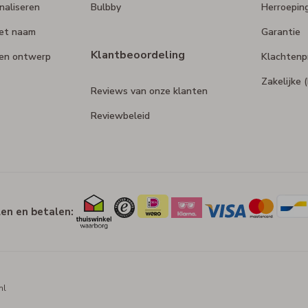
naliseren
Bulbby
Herroepin
et naam
Garantie
Klantbeoordeling
gen ontwerp
Klachtenp
Zakelijke
Reviews van onze klanten
Reviewbeleid
len en betalen:
nl