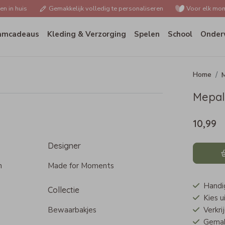
n in huis
Gemakkelijk volledig te personaliseren
Voor elk mom
amcadeaus
Kleding & Verzorging
Spelen
School
Onder
Mepal
10,99
Designer
n
Made for Moments
Handig
Collectie
Kies u
Bewaarbakjes
Verkri
Gemakk