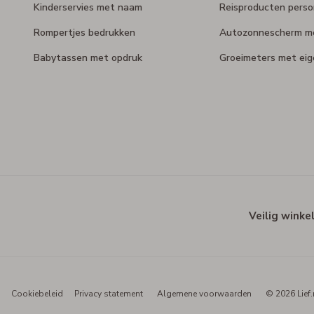
Kinderservies met naam
Reisproducten perso
Rompertjes bedrukken
Autozonnescherm m
Babytassen met opdruk
Groeimeters met ei
Veilig winke
Cookiebeleid
Privacy statement
Algemene voorwaarden
© 2026 Lief.