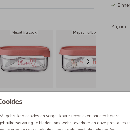
Binnen
m
Prijzen
Mepal fruitbox
Mepal fruitbox
Cookies
Wij gebruiken cookies en vergelijkbare technieken om een betere
gebruikerservaring te bieden, ons websiteverkeer en onze prestaties t
analyseren en voor marketing- en sociale mediadoeleinden (het