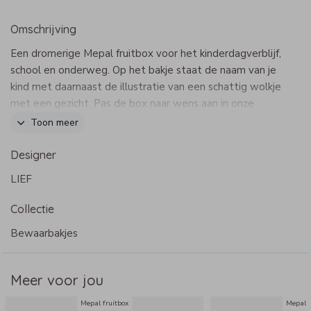
Omschrijving
Een dromerige Mepal fruitbox voor het kinderdagverblijf,
school en onderweg. Op het bakje staat de naam van je
kind met daarnaast de illustratie van een schattig wolkje
met een gezicht. Pas de box naar wens aan in onze
online editor.
Toon meer
Dit product maakt onderdeel uit van
deze set
.
Designer
LIEF
Specificaties Mepal fruitbox
Collectie
- Merk: Mepal
- Afmeting: 11,3 x 8 x 5 cm
Bewaarbakjes
- Inhoud: 250 ml
- De fruitbox past perfect in de Mepal lunchbox To Go
Meer voor jou
medium
- BPA vrij
Mepal fruitbox
Mepal f