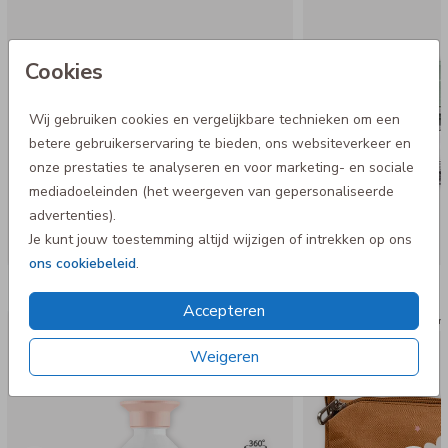
- Met uitneembaar vorkje
- Bij voorkeur met de hand afwassen
- Mag niet in de magnetron en diepvries
Cookies
Wij gebruiken cookies en vergelijkbare technieken om een
betere gebruikerservaring te bieden, ons websiteverkeer en
onze prestaties te analyseren en voor marketing- en sociale
mediadoeleinden (het weergeven van gepersonaliseerde
advertenties).
Je kunt jouw toestemming altijd wijzigen of intrekken op ons
ons cookiebeleid
.
Nog meer in deze stijl
Accepteren
Dopper Thermosfles
Op divers
Weigeren