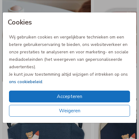
Cookies
Wij gebruiken cookies en vergelijkbare technieken om een
betere gebruikerservaring te bieden, ons websiteverkeer en
onze prestaties te analyseren en voor marketing- en sociale
mediadoeleinden (het weergeven van gepersonaliseerde
advertenties).
Je kunt jouw toestemming altijd wijzigen of intrekken op ons
ons cookiebeleid
.
Nog meer in deze stijl
Accepteren
Etui
Koff
Weigeren