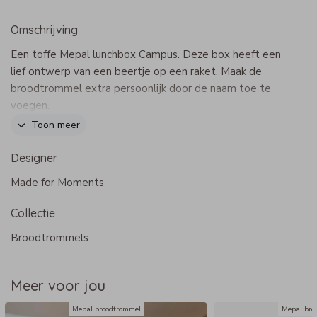
Omschrijving
Een toffe Mepal lunchbox Campus. Deze box heeft een
lief ontwerp van een beertje op een raket. Maak de
broodtrommel extra persoonlijk door de naam toe te
voegen.
Dit product maakt onderdeel uit van
deze set
.
Toon meer
Designer
Specificaties lunchbox Campus
Made for Moments
- Merk: Mepal
- Afmeting: 17,8 x 13,2 cm
Collectie
- Met uitneembaar bakje (2 vaks) en vorkje
- BPA-vrij
Broodtrommels
- Bij voorkeur met de hand afwassen of tot 60 graden in
de vaatwasser
Meer voor jou
Mepal broodtrommel
Mepal bro