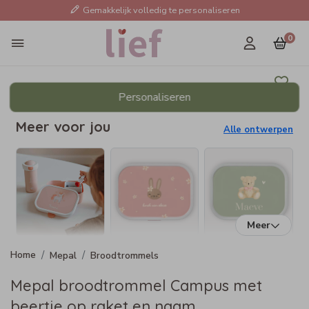
Gemakkelijk volledig te personaliseren
0
Personaliseren
Meer voor jou
Alle ontwerpen
Meer
Mepal
Broodtrommels
Mepal broodtrommel Campus met
beertje op raket en naam