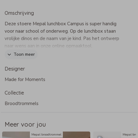
Omschrijving
Deze stoere Mepal lunchbox Campus is super handig
voor naar school of onderweg. Op de lunchbox staan
vrolijke dinos en de naam van je kind. Pas het ontwerp
naar wens aan in onze online opmaaktool.
Dit product maakt onderdeel uit van
deze set
.
Toon meer
Designer
Specificaties lunchbox Campus
Made for Moments
- Merk: Mepal
- Afmeting: 17,8 x 13,2 cm
Collectie
- Met uitneembaar bakje (2 vaks) en vorkje
- BPA-vrij
Broodtrommels
- Bij voorkeur met de hand afwassen of tot 60 graden in
de vaatwasser
Meer voor jou
Mepal broodtrommel
Mepal bro