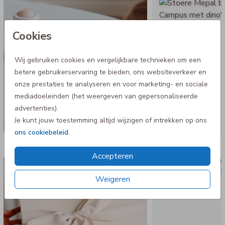
Cookies
Wij gebruiken cookies en vergelijkbare technieken om een
betere gebruikerservaring te bieden, ons websiteverkeer en
onze prestaties te analyseren en voor marketing- en sociale
mediadoeleinden (het weergeven van gepersonaliseerde
advertenties).
Je kunt jouw toestemming altijd wijzigen of intrekken op ons
ons cookiebeleid
.
Nog meer in deze stijl
Accepteren
Luxe cadeaudoos
Mepal f
Weigeren