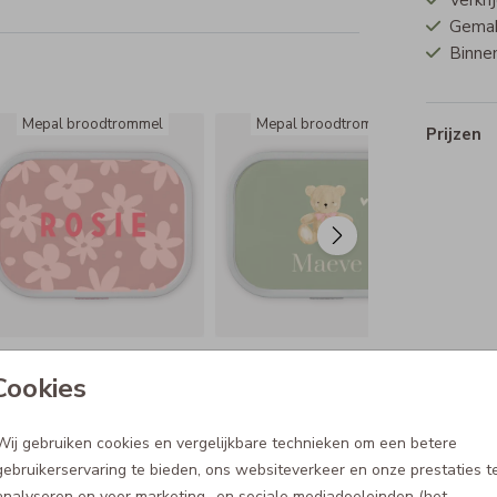
Verkri
Gemakk
Binnen
Mepal broodtrommel
Mepal broodtrommel
Prijzen
Cookies
Wij gebruiken cookies en vergelijkbare technieken om een betere
gebruikerservaring te bieden, ons websiteverkeer en onze prestaties t
analyseren en voor marketing- en sociale mediadoeleinden (het