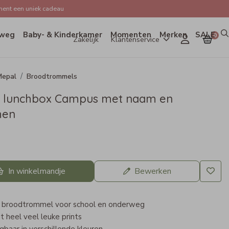
ent een uniek cadeau
weg
Baby- & Kinderkamer
Momenten
Merken
SALE
0
Zakelijk
Klantenservice
Mepal
Broodtrommels
 lunchbox Campus met naam en
men
In winkelmandje
Bewerken
 broodtrommel voor school en onderweg
it heel veel leuke prints