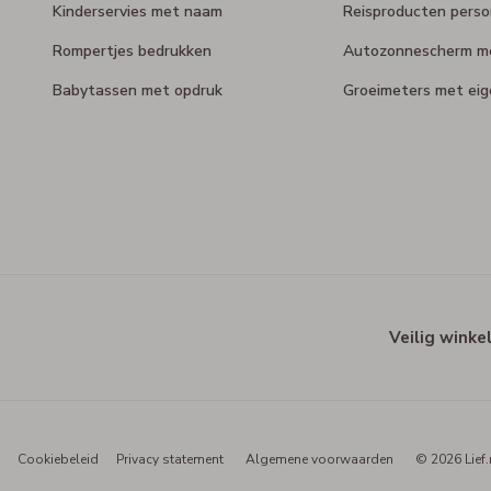
Kinderservies met naam
Reisproducten perso
Rompertjes bedrukken
Autozonnescherm m
Babytassen met opdruk
Groeimeters met ei
Veilig winke
Cookiebeleid
Privacy statement
Algemene voorwaarden
© 2026 Lief.