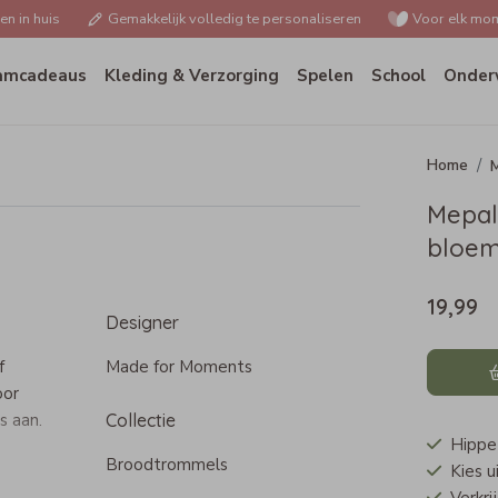
n in huis
Gemakkelijk volledig te personaliseren
Voor elk mom
amcadeaus
Kleding & Verzorging
Spelen
School
Onder
Mepal
bloe
19,99
Designer
f
Made for Moments
oor
s aan.
Collectie
Hippe
Broodtrommels
Kies u