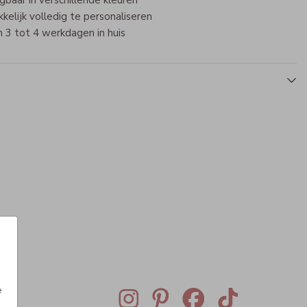
jgbaar in verschillende kleuren
elijk volledig te personaliseren
 3 tot 4 werkdagen in huis
Mepal broodtrommel
Mepal broodtrommel
Mepa
e