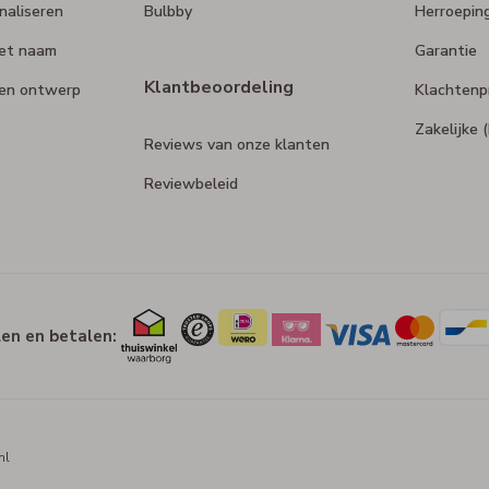
naliseren
Bulbby
Herroepin
et naam
Garantie
Klantbeoordeling
gen ontwerp
Klachtenp
Zakelijke
Reviews van onze klanten
Reviewbeleid
len en betalen:
nl