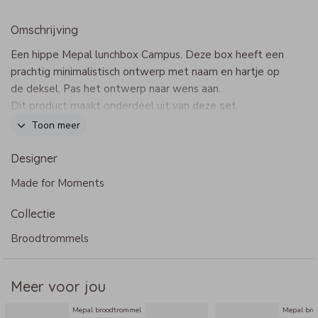
Omschrijving
Een hippe Mepal lunchbox Campus. Deze box heeft een
prachtig minimalistisch ontwerp met naam en hartje op
de deksel. Pas het ontwerp naar wens aan.
Dit product maakt onderdeel uit van
deze set
.
Toon meer
Specificaties lunchbox Campus
Designer
- Merk: Mepal
Made for Moments
- Afmeting: 17,8 x 13,2 cm
- Met uitneembaar bakje (2 vaks) en vorkje
Collectie
- BPA-vrij
- Bij voorkeur met de hand afwassen of tot 60 graden in
Broodtrommels
de vaatwasser
Meer voor jou
Mepal broodtrommel
Mepal bro