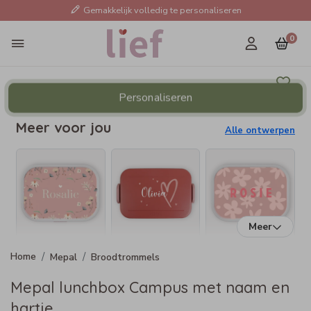
Gemakkelijk volledig te personaliseren
0
Personaliseren
Meer voor jou
Alle ontwerpen
Meer
Mepal
Broodtrommels
Mepal lunchbox Campus met naam en
hartje