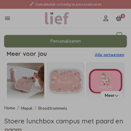
Gemakkelijk volledig te personaliseren
0
Personaliseren
Meer voor jou
Alle ontwerpen
Meer
Mepal
Broodtrommels
Stoere lunchbox campus met paard en
naam