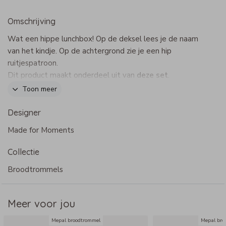
Omschrijving
Wat een hippe lunchbox! Op de deksel lees je de naam
van het kindje. Op de achtergrond zie je een hip
ruitjespatroon.
Dit product maakt onderdeel uit van
deze set
.
Toon meer
Specificaties lunchbox To Go
- Merk: Mepal
Designer
- Afmeting broodtrommel medium: 12 x 18,5 x 6,5 cm
Made for Moments
- Afmeting broodtrommel large: 25,5 x 17 x 6,3 cm
- In de broodtrommels zit een verdeelschot
Collectie
- De Mepal fruitbox past perfect in de Mepal lunchbox
To Go medium
Broodtrommels
- Afsluitbaar middels handige clips aan de zijkanten
- BPA-vrij
Meer voor jou
- Bij voorkeur met de hand afwassen of in de vaatwasser
op max. 60 graden
Mepal broodtrommel
Mepal bro