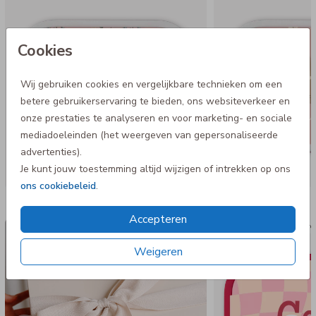
Cookies
Wij gebruiken cookies en vergelijkbare technieken om een
betere gebruikerservaring te bieden, ons websiteverkeer en
onze prestaties te analyseren en voor marketing- en sociale
mediadoeleinden (het weergeven van gepersonaliseerde
advertenties).
Je kunt jouw toestemming altijd wijzigen of intrekken op ons
ons cookiebeleid
.
Nog meer in deze stijl
Accepteren
Luxe cadeaudoos
Mepal bro
Weigeren