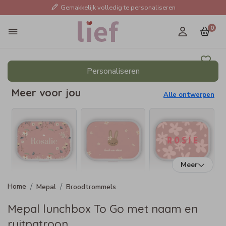
Gemakkelijk volledig te personaliseren
0
Personaliseren
Meer voor jou
Alle ontwerpen
Meer
Mepal
Broodtrommels
Mepal lunchbox To Go met naam en
ruitpatroon