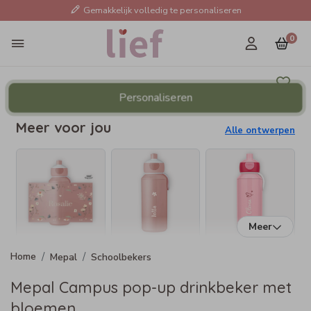
Gemakkelijk volledig te personaliseren
0
Personaliseren
Meer voor jou
Alle ontwerpen
Meer
Mepal
Schoolbekers
Mepal Campus pop-up drinkbeker met
bloemen