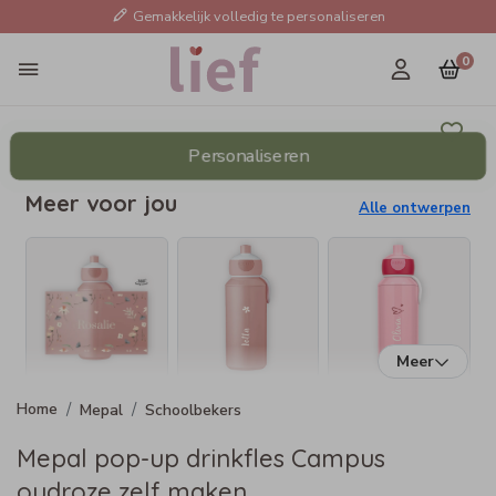
Gemakkelijk volledig te personaliseren
0
Personaliseren
Meer voor jou
Alle ontwerpen
Meer
Mepal
Schoolbekers
Mepal pop-up drinkfles Campus
oudroze zelf maken