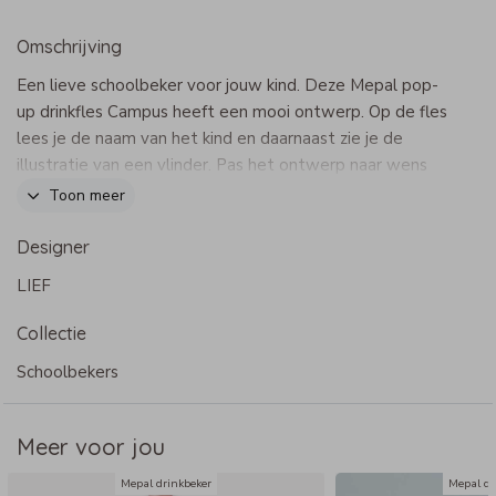
Omschrijving
Een lieve schoolbeker voor jouw kind. Deze Mepal pop-
up drinkfles Campus heeft een mooi ontwerp. Op de fles
lees je de naam van het kind en daarnaast zie je de
illustratie van een vlinder. Pas het ontwerp naar wens
aan in onze opmaaktool.
Toon meer
Dit product maakt onderdeel uit van
deze set
.
Designer
LIEF
Specificaties Mepal Campus pop-up drinkbeker
- Merk: Mepal
Collectie
- Inhoud: 400 ml
- BPA-vrij
Schoolbekers
- Met één druk op de knop komt de drinktuit omhoog
- Bevat een handige lus om de fles vast te houden
Meer voor jou
- Lekt niet
- Bij voorkeur met de hand wassen of tot maximaal 60
Mepal drinkbeker
Mepal dr