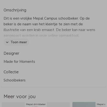
Omschrijving
Dit is een vrolijke Mepal Campus schoolbeker. Op de
beker is de naam van het kleintje te zien met de
illustratie van een krab ernaast. De beker kan naar wens
aangepast worden in onze online opmaaktool.
Dit product maakt onderdeel uit van
deze set
.
Toon meer
Designer
Made for Moments
Specificaties Mepal Campus schoolbeker
Collectie
- Merk: Mepal
- Inhoud: 300 ml
Schoolbekers
- BPA-vrij
- Met draaidop
Meer voor jou
- Lekt niet
- Bij voorkeur met de hand wassen of tot maximaal 60
Mepal drinkbeker
Mepal dr