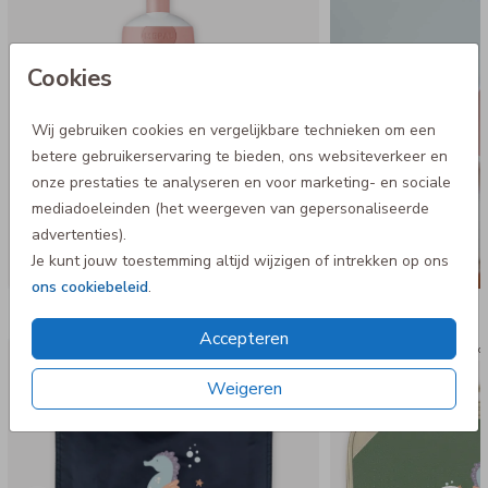
graden in de vaatwasser
Cookies
Wij gebruiken cookies en vergelijkbare technieken om een
betere gebruikerservaring te bieden, ons websiteverkeer en
onze prestaties te analyseren en voor marketing- en sociale
mediadoeleinden (het weergeven van gepersonaliseerde
advertenties).
Je kunt jouw toestemming altijd wijzigen of intrekken op ons
ons cookiebeleid
.
Nog meer in deze stijl
Accepteren
Gymtas
Kof
Weigeren