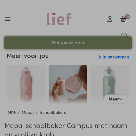
0
Personaliseren
Meer voor jou
Alle ontwerpen
Meer
Mepal
Schoolbekers
Mepal schoolbeker Campus met naam
en vrolijke krab