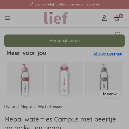
Gemakkelijk volledig te personaliseren
0
Personaliseren
Meer voor jou
Alle ontwerpen
Meer
Mepal
Waterflessen
Mepal waterfles Campus met beertje
op racket en naam