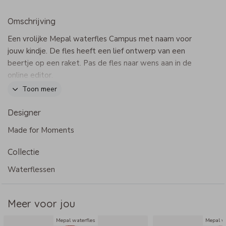
Omschrijving
Een vrolijke Mepal waterfles Campus met naam voor
jouw kindje. De fles heeft een lief ontwerp van een
beertje op een raket. Pas de fles naar wens aan in de
online editor.
Dit product maakt onderdeel uit van
deze set
.
Toon meer
Designer
Specificaties Mepal waterfles Campus
Made for Moments
- Merk: Mepal
- Inhoud: 500 ml
Collectie
- BPA-vrij
- Met één druk op de knop komt de drinktuit omhoog
Waterflessen
- Bevat een handige lus om de fles vast te houden
- Lekt niet
Meer voor jou
- Bij voorkeur met de hand afwassen of in de vaatwasser
op max. 60 graden
Mepal waterfles
Mepal w