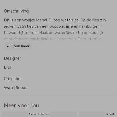
Omschrijving
Dit is een vrolijke Mepal Ellipse waterfles. Op de fles zijn
leuke illustraties van een popcorn, ijsje en hamburger in
Kawaii stijl te zien. Maak de waterfles extra persoonlijk
door de naam van je kind toe te voegen. De waterfles
kan helemaal naar wens aangepast worden in onze
Toon meer
online opmaaktool.
Dit product maakt onderdeel uit van
deze set
.
Designer
LIEF
Specificaties Mepal Ellipse waterfles
Collectie
- Merk: Mepal
- Inhoud: 500 ml of 700 ml
Waterflessen
- 100% lekvrij!
- De draaidop heeft een handige lus
Meer voor jou
- BPA vrij
- Kan in de vaatwasser op max. 60 graden
Mepal waterfles
Mepal w