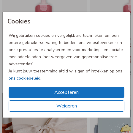
- Ook geschikt voor koolzuurhoudende dranken
Cookies
Wij gebruiken cookies en vergelijkbare technieken om een
betere gebruikerservaring te bieden, ons websiteverkeer en
onze prestaties te analyseren en voor marketing- en sociale
mediadoeleinden (het weergeven van gepersonaliseerde
advertenties).
Je kunt jouw toestemming altijd wijzigen of intrekken op ons
ons cookiebeleid
.
Nog meer in deze stijl
Accepteren
Luxe cadeaudoos
Mepal bro
Weigeren