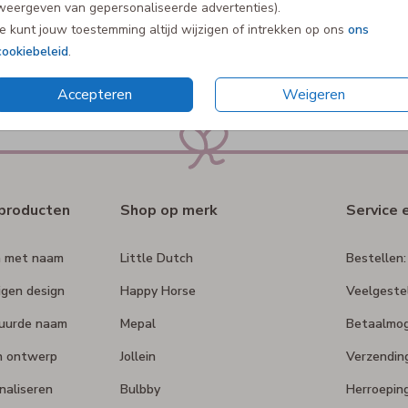
weergeven van gepersonaliseerde advertenties).
te personalisere
van de 5 sterren
Je kunt jouw toestemming altijd wijzigen of intrekken op ons
ons
cookiebeleid
.
Accepteren
Weigeren
rproducten
Shop op merk
Service 
n met naam
Little Dutch
Bestellen:
igen design
Happy Horse
Veelgeste
duurde naam
Mepal
Betaalmog
n ontwerp
Jollein
Verzendin
naliseren
Bulbby
Herroepin