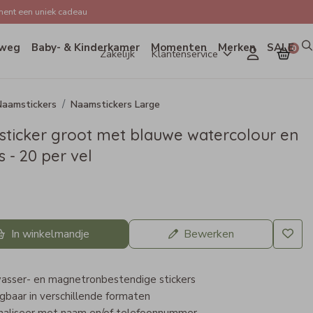
ent een uniek cadeau
weg
Baby- & Kinderkamer
Momenten
Merken
SALE
0
Zakelijk
Klantenservice
aamstickers
Naamstickers Large
ticker groot met blauwe watercolour en
s - 20 per vel
In winkelmandje
Bewerken
asser- en magnetronbestendige stickers
jgbaar in verschillende formaten