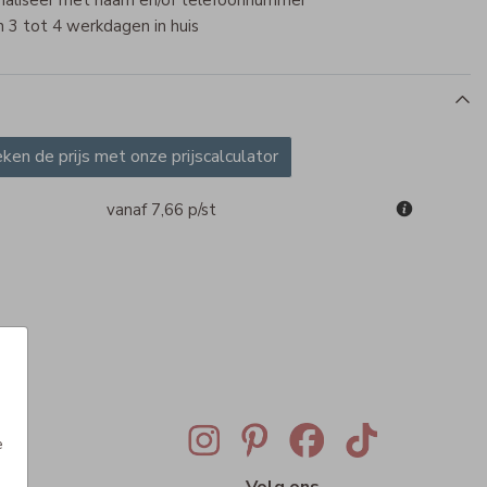
naliseer met naam en/of telefoonnummer
 3 tot 4 werkdagen in huis
AAMSTICKER GROOT
Naamstickers
NAAM
ken de prijs met onze prijscalculator
vanaf 7,66
p/st
e
ig
Volg ons