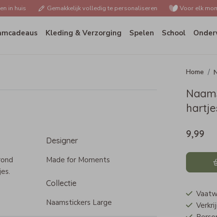
n in huis
Gemakkelijk volledig te personaliseren
Voor elk mom
amcadeaus
Kleding & Verzorging
Spelen
School
Onder
N
Naams
hartje
9,99
Designer
rond
Made for Moments
es.
Collectie
Vaatw
Naamstickers Large
Verkri