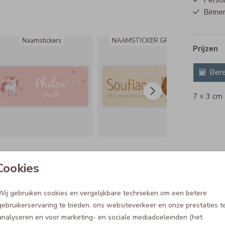
Perso
Binnen
Naamstickers
NAAMSTICKER GROOT
N
Prijzen
Bere
7 × 3 cm
Cookies
Wij gebruiken cookies en vergelijkbare technieken om een betere
gebruikerservaring te bieden, ons websiteverkeer en onze prestaties t
analyseren en voor marketing- en sociale mediadoeleinden (het
4.5
Gemakkelijk volled