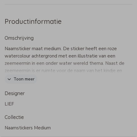
Productinformatie
Omschrijving
Naamsticker maat medium. De sticker heeft een roze
watercolour achtergrond met een illustratie van een
zeemeermin in een onder water wereld thema. Naast de
zeemeermin is er ruimte voor de naam van het kindje en
een telefoonnummer. Pas het ontwerp naar wens aan in
Toon meer
onze online editor.
Dit product maakt onderdeel uit van
deze set
.
Designer
LIEF
- Afmeting: 50x20 mm - Kan in de vaatwasser,
magnetron en diepvries.
Collectie
Naamstickers Medium