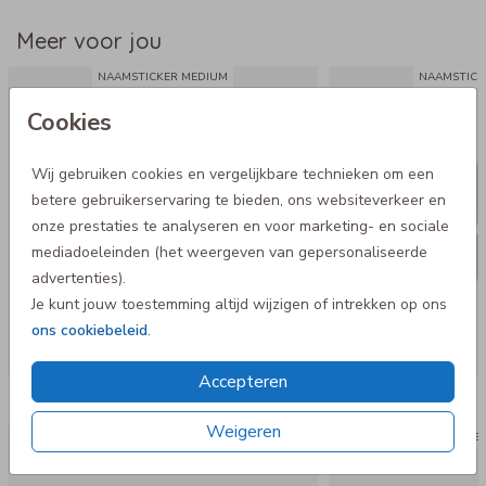
Meer voor jou
NAAMSTICKER MEDIUM
NAAMSTICK
Cookies
Wij gebruiken cookies en vergelijkbare technieken om een
betere gebruikerservaring te bieden, ons websiteverkeer en
onze prestaties te analyseren en voor marketing- en sociale
mediadoeleinden (het weergeven van gepersonaliseerde
advertenties).
Je kunt jouw toestemming altijd wijzigen of intrekken op ons
ons cookiebeleid
.
Accepteren
Nog meer in deze stijl
Weigeren
Dopper
Et