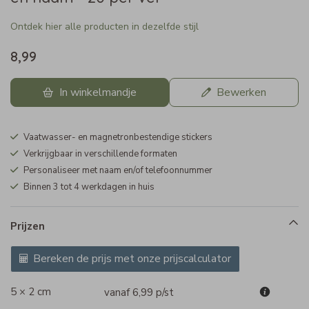
Ontdek hier alle producten in dezelfde stijl
8,99
In winkelmandje
Bewerken
Vaatwasser- en magnetronbestendige stickers
Verkrijgbaar in verschillende formaten
Personaliseer met naam en/of telefoonnummer
Binnen 3 tot 4 werkdagen in huis
Prijzen
Bereken de prijs met onze prijscalculator
5 × 2 cm
vanaf 6,99
p/st