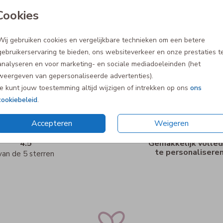
Cookies
Wij gebruiken cookies en vergelijkbare technieken om een betere
gebruikerservaring te bieden, ons websiteverkeer en onze prestaties t
analyseren en voor marketing- en sociale mediadoeleinden (het
weergeven van gepersonaliseerde advertenties).
Je kunt jouw toestemming altijd wijzigen of intrekken op ons
ons
cookiebeleid
.
Accepteren
Weigeren
4.5
Gemakkelijk volled
te personalisere
van de 5 sterren