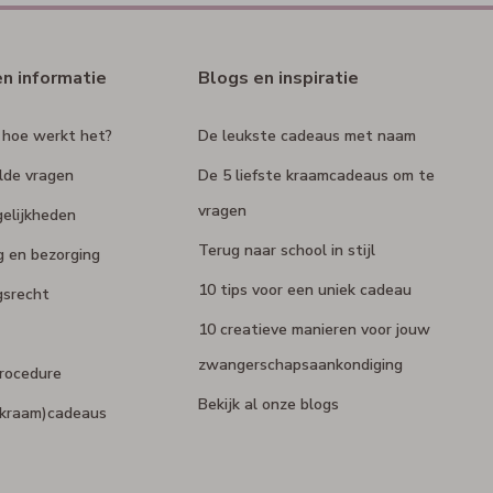
en informatie
Blogs en inspiratie
 hoe werkt het?
De leukste cadeaus met naam
lde vragen
De 5 liefste kraamcadeaus om te
vragen
elijkheden
Terug naar school in stijl
g en bezorging
10 tips voor een uniek cadeau
gsrecht
10 creatieve manieren voor jouw
zwangerschapsaankondiging
rocedure
Bekijk al onze blogs
 (kraam)cadeaus