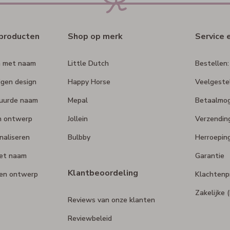
rproducten
Shop op merk
Service 
n met naam
Little Dutch
Bestellen:
igen design
Happy Horse
Veelgeste
duurde naam
Mepal
Betaalmog
n ontwerp
Jollein
Verzendin
naliseren
Bulbby
Herroepin
et naam
Garantie
Klantbeoordeling
gen ontwerp
Klachtenp
Zakelijke
Reviews van onze klanten
Reviewbeleid