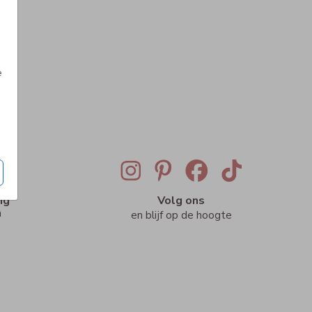
e
ig
Volg ons
n
en blijf op de hoogte