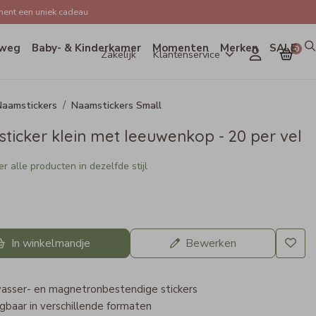
ent een uniek cadeau
weg
Baby- & Kinderkamer
Momenten
Merken
SALE
0
Zakelijk
Klantenservice
aamstickers
Naamstickers Small
ticker klein met leeuwenkop - 20 per vel
r alle producten in dezelfde stijl
In winkelmandje
Bewerken
asser- en magnetronbestendige stickers
jgbaar in verschillende formaten