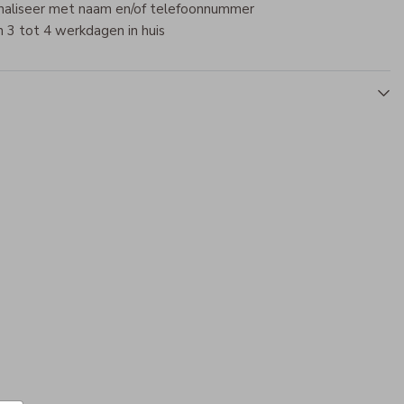
naliseer met naam en/of telefoonnummer
 3 tot 4 werkdagen in huis
Naamstickers
NAAMSTICKER KLEIN
NAAM
Van €25,99 voor €17,99
Lu