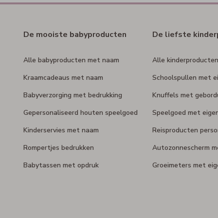
De mooiste babyproducten
De liefste kinde
Alle babyproducten met naam
Alle kinderproducte
Kraamcadeaus met naam
Schoolspullen met e
Babyverzorging met bedrukking
Knuffels met gebor
Gepersonaliseerd houten speelgoed
Speelgoed met eige
Kinderservies met naam
Reisproducten perso
Rompertjes bedrukken
Autozonnescherm m
Babytassen met opdruk
Groeimeters met ei