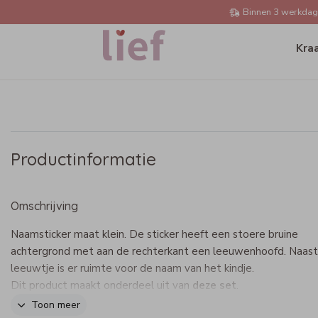
Binnen 3 werkdage
Kra
Productinformatie
Omschrijving
Naamsticker maat klein. De sticker heeft een stoere bruine
achtergrond met aan de rechterkant een leeuwenhoofd. Naast
leeuwtje is er ruimte voor de naam van het kindje.
Dit product maakt onderdeel uit van
deze set
.
Toon meer
- Afmeting: 40x6 mm