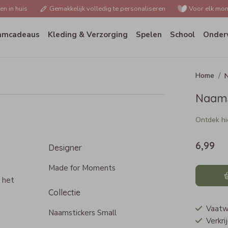
n in huis
Gemakkelijk volledig te personaliseren
Voor elk mom
amcadeaus
Kleding & Verzorging
Spelen
School
Onder
N
Naams
Ontdek hie
6,99
Designer
Made for Moments
 het
Collectie
Vaatw
Naamstickers Small
Verkri