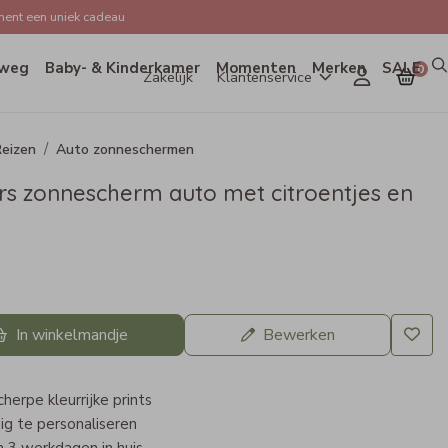
ent een uniek cadeau
weg
Baby- & Kinderkamer
Momenten
Merken
SALE
0
Zakelijk
Klantenservice
eizen
Auto zonneschermen
s zonnescherm auto met citroentjes en
In winkelmandje
Bewerken
herpe kleurrijke prints
ig te personaliseren