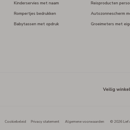
Kinderservies met naam
Reisproducten perso
Rompertjes bedrukken
Autozonnescherm m
Babytassen met opdruk
Groeimeters met ei
Veilig winke
Cookiebeleid
Privacy statement
Algemene voorwaarden
© 2026 Lief.