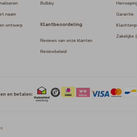
naliseren
Bulbby
Herroepin
et naam
Garantie
Klantbeoordeling
gen ontwerp
Klachtenp
Zakelijke
Reviews van onze klanten
Reviewbeleid
len en betalen:
nl