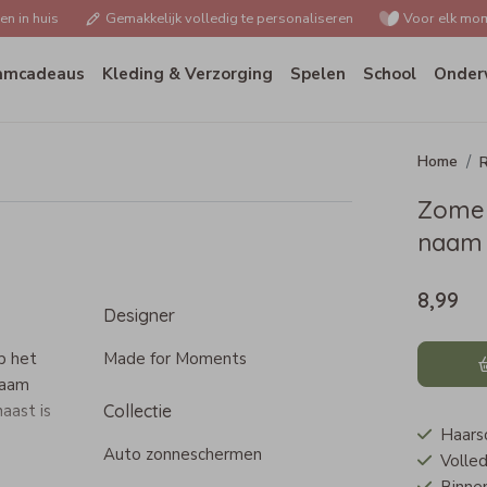
n in huis
Gemakkelijk volledig te personaliseren
Voor elk mom
amcadeaus
Kleding & Verzorging
Spelen
School
Onder
R
Zomer
naam
8,99
Designer
p het
Made for Moments
naam
aast is
Collectie
Haarsc
Auto zonneschermen
Volled