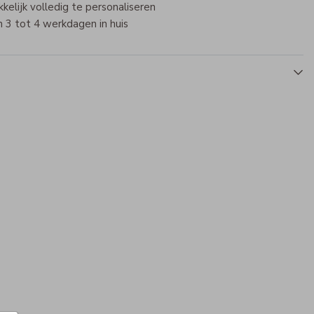
elijk volledig te personaliseren
 3 tot 4 werkdagen in huis
Koffertje
Koffer met naam
Luxe cadeaudoos
Mepal broodtrommel
Me