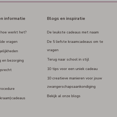
en informatie
Blogs en inspiratie
 hoe werkt het?
De leukste cadeaus met naam
lde vragen
De 5 liefste kraamcadeaus om te
vragen
elijkheden
Terug naar school in stijl
g en bezorging
10 tips voor een uniek cadeau
gsrecht
10 creatieve manieren voor jouw
zwangerschapsaankondiging
rocedure
Bekijk al onze blogs
 (kraam)cadeaus