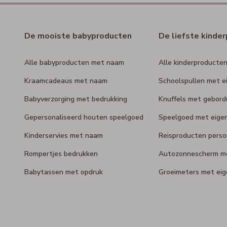
De mooiste babyproducten
De liefste kinde
Alle babyproducten met naam
Alle kinderproducte
Kraamcadeaus met naam
Schoolspullen met e
Babyverzorging met bedrukking
Knuffels met gebor
Gepersonaliseerd houten speelgoed
Speelgoed met eige
Kinderservies met naam
Reisproducten perso
Rompertjes bedrukken
Autozonnescherm m
Babytassen met opdruk
Groeimeters met ei