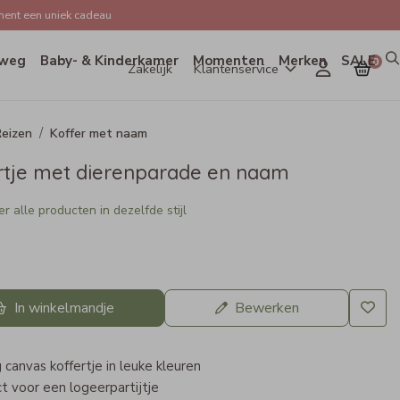
ent een uniek cadeau
weg
Baby- & Kinderkamer
Momenten
Merken
SALE
0
Zakelijk
Klantenservice
eizen
Koffer met naam
rtje met dierenparade en naam
r alle producten in dezelfde stijl
In winkelmandje
Bewerken
 canvas koffertje in leuke kleuren
t voor een logeerpartijtje