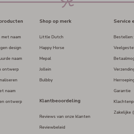
rproducten
Shop op merk
Service 
n met naam
Little Dutch
Bestellen:
igen design
Happy Horse
Veelgeste
duurde naam
Mepal
Betaalmog
n ontwerp
Jollein
Verzendin
naliseren
Bulbby
Herroepin
et naam
Garantie
Klantbeoordeling
gen ontwerp
Klachtenp
Zakelijke
Reviews van onze klanten
Reviewbeleid