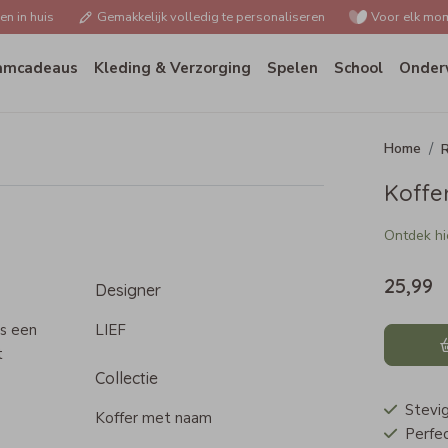
n in huis
Gemakkelijk volledig te personaliseren
Voor elk mom
amcadeaus
Kleding & Verzorging
Spelen
School
Onder
R
Koffe
Ontdek hie
25,99
Designer
is een
LIEF
t
Collectie
Stevig
Koffer met naam
Perfec