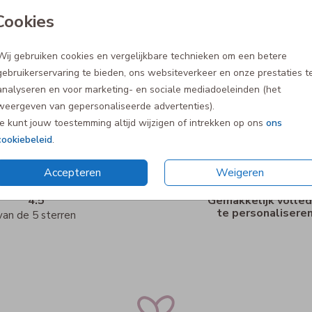
Cookies
Wij gebruiken cookies en vergelijkbare technieken om een betere
gebruikerservaring te bieden, ons websiteverkeer en onze prestaties t
analyseren en voor marketing- en sociale mediadoeleinden (het
weergeven van gepersonaliseerde advertenties).
Je kunt jouw toestemming altijd wijzigen of intrekken op ons
ons
cookiebeleid
.
Accepteren
Weigeren
4.5
Gemakkelijk volled
te personalisere
van de 5 sterren