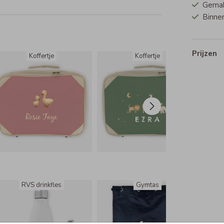
Gemakk
Binnen
Prijzen
Koffertje
Koffertje
RVS drinkfles
Gymtas