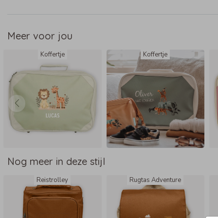
- Merk: Bulbby
- Afmeting: 38 x 27 x 11 cm
- Materiaal: stevig canvas, waterafstotend
Meer voor jou
- Rits kan rondom open
Koffertje
Koffertje
- Verstevigde zijkanten en handige dopjes aan de onderkant
Nog meer in deze stijl
Reistrolley
Rugtas Adventure