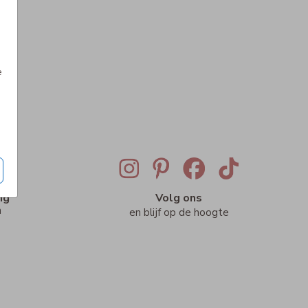
e
ig
Volg ons
n
en blijf op de hoogte