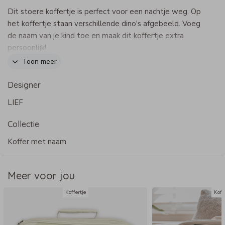
Dit stoere koffertje is perfect voor een nachtje weg. Op
het koffertje staan verschillende dino's afgebeeld. Voeg
de naam van je kind toe en maak dit koffertje extra
persoonlijk!
Dit product maakt onderdeel uit van
deze set
.
Toon meer
Designer
LIEF
Specificaties kinderkoffertje:
- Merk: Bulbby
Collectie
- Afmeting: 38 x 27 x 11 cm
- Materiaal: stevig canvas, waterafstotend
Koffer met naam
- Rits kan rondom open
- Verstevigde zijkanten en handige dopjes aan de
Meer voor jou
onderkant
Koffertje
Koff