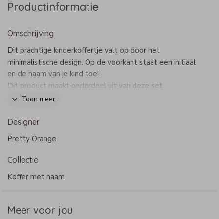
Productinformatie
Omschrijving
Dit prachtige kinderkoffertje valt op door het
minimalistische design. Op de voorkant staat een initiaal
en de naam van je kind toe!
Dit product maakt onderdeel uit van
deze set
.
Toon meer
Specificaties kinderkoffertje
Designer
- Merk: Bulbby
Pretty Orange
- Afmeting: 38 x 27 x 11 cm
- Materiaal: stevig canvas, waterafstotend
Collectie
- Rits kan rondom open
- Verstevigde zijkanten en handige dopjes aan de
Koffer met naam
onderkant
- Kies uit heel veel printjes, kleuren en lettertypes
Meer voor jou