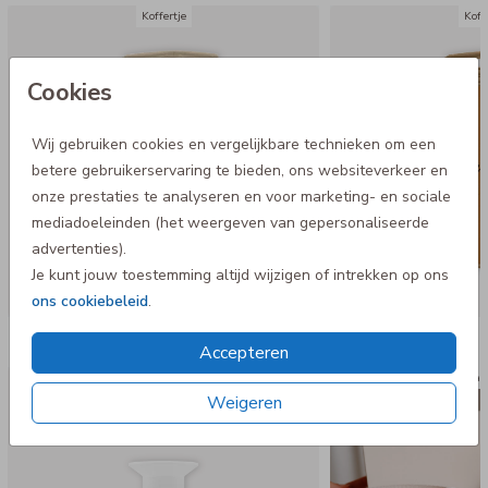
Koffertje
Koff
Cookies
Wij gebruiken cookies en vergelijkbare technieken om een
betere gebruikerservaring te bieden, ons websiteverkeer en
onze prestaties te analyseren en voor marketing- en sociale
mediadoeleinden (het weergeven van gepersonaliseerde
advertenties).
Je kunt jouw toestemming altijd wijzigen of intrekken op ons
ons cookiebeleid
.
Nog meer in deze stijl
Accepteren
Dopper Steel
Luxe ca
Weigeren