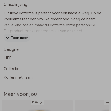
Omschrijving
Dit lieve koffertje is perfect voor een nachtje weg. Op de
voorkant staat een vrolijke regenboog. Voeg de naam
van je kind toe en maak dit koffertje extra persoonlijk!
Dit product maakt onderdeel uit van
deze set
.
Toon meer
Designer
Specificaties kinderkoffertje
LIEF
- Merk: Bulbby
- Afmeting: 38 x 27 x 11 cm
Collectie
- Materiaal: stevig canvas, waterafstotend
- Rits kan rondom open
Koffer met naam
- Verstevigde zijkanten en handige dopjes aan de
onderkant
Meer voor jou
- Kies uit heel veel printjes, kleuren en lettertypes
Koffertje
Koff