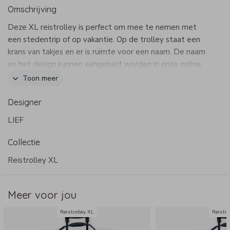
Omschrijving
Deze XL reistrolley is perfect om mee te nemen met
een stedentrip of op vakantie. Op de trolley staat een
krans van takjes en er is ruimte voor een naam. De naam
en het design kunnen aangepast worden in onze online
editor.
Toon meer
Dit product maakt onderdeel uit van
deze set
.
Designer
LIEF
Specificaties reistrolley XL
- Merk: Bulbby
Collectie
- Afmetingen: 65 x 42 x 24 cm
- Uitschuifbare trekstang, mooi weggewerkt in vakje met
Reistrolley XL
rits
- Binnenvak met rits, buitenvakje met rits
Meer voor jou
- Extra bescherming aan de onderzijde en achterzijde
- Handzaam door de twee handige wielen
Reistrolley XL
Reistro
- Waterafstotend 600 D materiaal