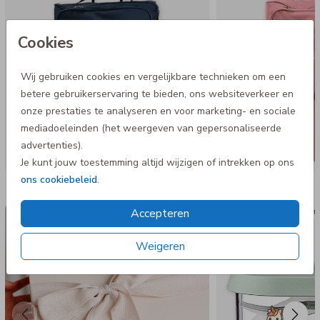
- Waterafstotend 600 D materiaal
Cookies
Wij gebruiken cookies en vergelijkbare technieken om een
betere gebruikerservaring te bieden, ons websiteverkeer en
onze prestaties te analyseren en voor marketing- en sociale
mediadoeleinden (het weergeven van gepersonaliseerde
advertenties).
Je kunt jouw toestemming altijd wijzigen of intrekken op ons
ons cookiebeleid
.
Nog meer in deze stijl
Accepteren
Luxe cadeaudoos
Mepal fr
Weigeren