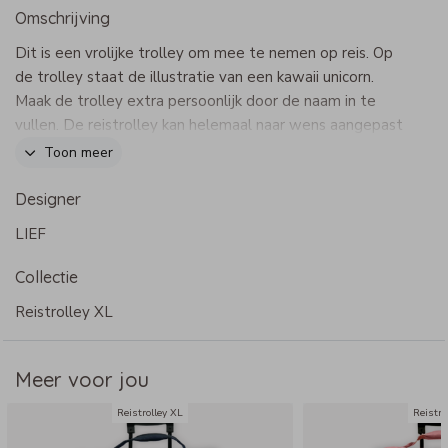
Omschrijving
Dit is een vrolijke trolley om mee te nemen op reis. Op
de trolley staat de illustratie van een kawaii unicorn.
Maak de trolley extra persoonlijk door de naam in te
vullen. De reistrolley kan helemaal naar wens aangepast
worden in onze online opmaaktool.
Toon meer
Dit product maakt onderdeel uit van
deze set
.
Designer
LIEF
Specificaties reistrolley XL
Collectie
- Merk: Bulbby
- Afmetingen: 65 x 42 x 24 cm
Reistrolley XL
- Uitschuifbare trekstang, mooi weggewerkt in vakje met
rits
Meer voor jou
- Binnenvak met rits, buitenvakje met rits
- Extra bescherming aan de onderzijde en achterzijde
Reistrolley XL
Reistro
- Handzaam door de twee handige wielen