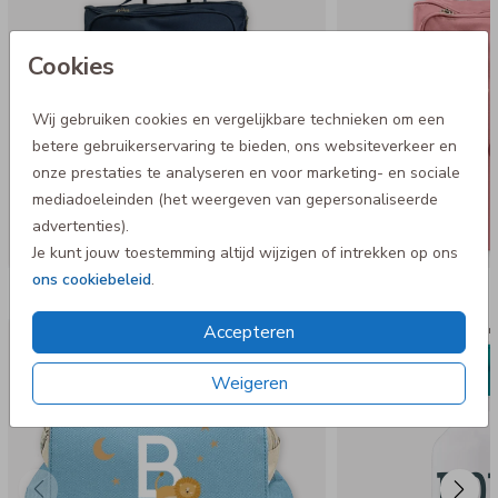
- Waterafstotend 600 D materiaal
Cookies
Wij gebruiken cookies en vergelijkbare technieken om een
betere gebruikerservaring te bieden, ons websiteverkeer en
onze prestaties te analyseren en voor marketing- en sociale
mediadoeleinden (het weergeven van gepersonaliseerde
advertenties).
Je kunt jouw toestemming altijd wijzigen of intrekken op ons
ons cookiebeleid
.
Nog meer in deze stijl
Accepteren
Rugtas Adventure
Dopper 
Weigeren