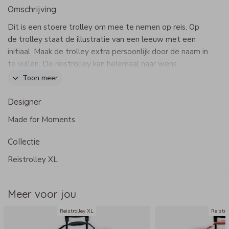
Omschrijving
Dit is een stoere trolley om mee te nemen op reis. Op
de trolley staat de illustratie van een leeuw met een
initiaal. Maak de trolley extra persoonlijk door de naam in
te vullen. De reistrolley kan helemaal naar wens
aangepast worden in onze online opmaaktool.
Toon meer
Dit product maakt onderdeel uit van
deze set
.
Designer
Made for Moments
Specificaties reistrolley XL
Collectie
- Merk: Bulbby
- Afmetingen: 65 x 42 x 24 cm
Reistrolley XL
- Uitschuifbare trekstang, mooi weggewerkt in vakje met
rits
Meer voor jou
- Binnenvak met rits, buitenvakje met rits
- Extra bescherming aan de onderzijde en achterzijde
Reistrolley XL
Reistro
- Handzaam door de twee handige wielen