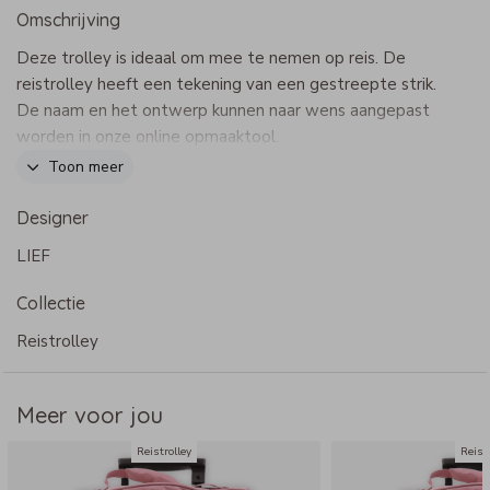
Omschrijving
Deze trolley is ideaal om mee te nemen op reis. De
reistrolley heeft een tekening van een gestreepte strik.
De naam en het ontwerp kunnen naar wens aangepast
worden in onze online opmaaktool.
Dit product maakt onderdeel uit van
deze set
.
Toon meer
Specificaties reistrolley:
Designer
- Afmetingen klein: 41 x 32 x 15 cm (buiten) en 40 x 32 x
LIEF
15 cm (binnen)
- Afmetingen groot: 50 x 35 x 17 cm (buiten) en 48 x 35
Collectie
x 17 cm (binnen)
- Gewicht klein: ca. 1,58 kg
Reistrolley
- Gewicht groot: ca. 1,84 kg
- Uitschuifbare trekstang, mooi weggewerkt in vakje met
Meer voor jou
rits
- Binnenvak met rits, buitenvakje met rits
Reistrolley
Reist
- Extra bescherming onderaan door stevige knoppen