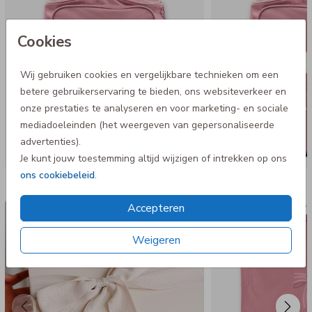
- Handzaam door de twee handige wielen
- Geschikt als handbagage in vliegtuigen
- Waterafstotend 600 D materiaal
Cookies
Wij gebruiken cookies en vergelijkbare technieken om een
betere gebruikerservaring te bieden, ons websiteverkeer en
onze prestaties te analyseren en voor marketing- en sociale
mediadoeleinden (het weergeven van gepersonaliseerde
advertenties).
Je kunt jouw toestemming altijd wijzigen of intrekken op ons
ons cookiebeleid
.
Nog meer in deze stijl
Accepteren
Luxe cadeaudoos
Gym
Weigeren