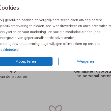
Cookies
Wij gebruiken cookies en vergelijkbare technieken om een betere
gebruikerservaring te bieden, ons websiteverkeer en onze prestaties t
analyseren en voor marketing- en sociale mediadoeleinden (het
weergeven van gepersonaliseerde advertenties).
Je kunt jouw toestemming altijd wijzigen of intrekken op ons
ons
cookiebeleid
.
Accepteren
Weigeren
4.5
Gemakkelijk volled
te personalisere
van de 5 sterren