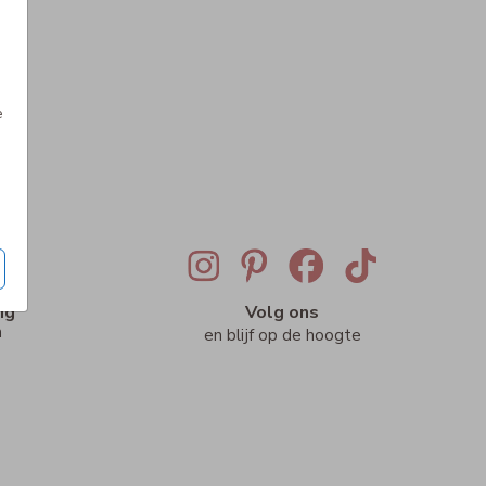
e
ig
Volg ons
n
en blijf op de hoogte