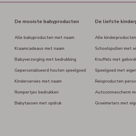
De mooiste babyproducten
De liefste kinde
Alle babyproducten met naam
Alle kinderproducte
Kraamcadeaus met naam
Schoolspullen met e
Babyverzorging met bedrukking
Knuffels met gebor
Gepersonaliseerd houten speelgoed
Speelgoed met eige
Kinderservies met naam
Reisproducten perso
Rompertjes bedrukken
Autozonnescherm m
Babytassen met opdruk
Groeimeters met ei