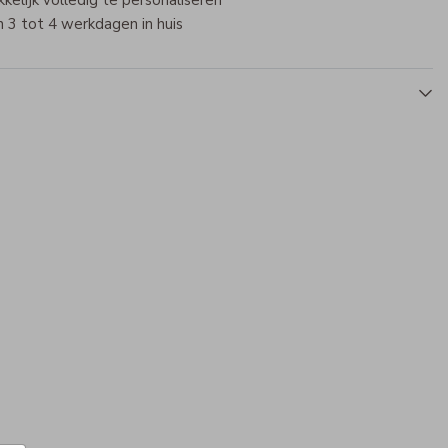
elijk volledig te personaliseren
 3 tot 4 werkdagen in huis
Reistrolley
Reistrolley
Mepal drinkbeker
Mepal drinkbeker
Me