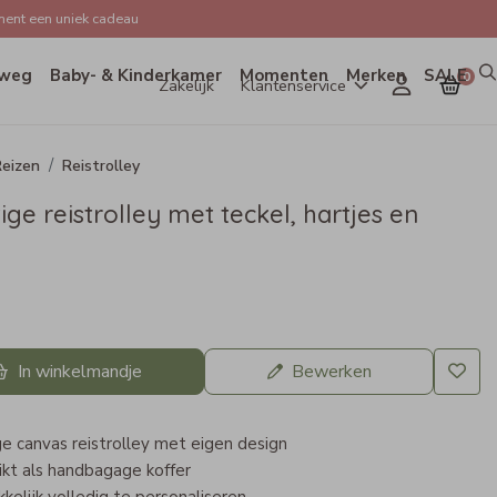
ent een uniek cadeau
weg
Baby- & Kinderkamer
Momenten
Merken
SALE
0
Zakelijk
Klantenservice
eizen
Reistrolley
ige reistrolley met teckel, hartjes en
In winkelmandje
Bewerken
e canvas reistrolley met eigen design
kt als handbagage koffer