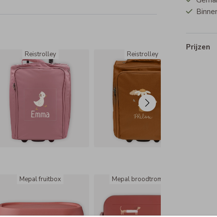
Gemakk
m
Binnen
cm
Prijzen
Reistrolley
Reistrolley
Mepal fruitbox
Mepal broodtrommel