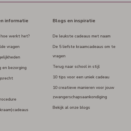
en informatie
Blogs en inspiratie
 hoe werkt het?
De leukste cadeaus met naam
lde vragen
De 5 liefste kraamcadeaus om te
vragen
elijkheden
Terug naar school in stijl
g en bezorging
10 tips voor een uniek cadeau
gsrecht
10 creatieve manieren voor jouw
zwangerschapsaankondiging
rocedure
Bekijk al onze blogs
 (kraam)cadeaus