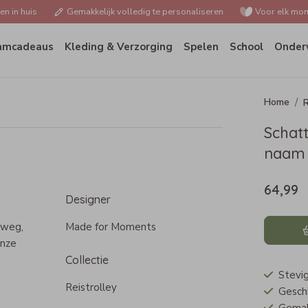
n in huis
Gemakkelijk volledig te personaliseren
Voor elk mom
amcadeaus
Kleding & Verzorging
Spelen
School
Onder
R
Schatt
naam
64,99
Designer
 weg,
Made for Moments
onze
Collectie
Stevig
Reistrolley
Geschi