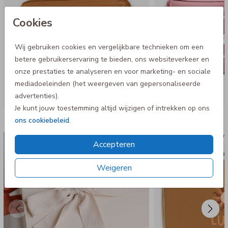
Cookies
Wij gebruiken cookies en vergelijkbare technieken om een
betere gebruikerservaring te bieden, ons websiteverkeer en
onze prestaties te analyseren en voor marketing- en sociale
mediadoeleinden (het weergeven van gepersonaliseerde
advertenties).
Je kunt jouw toestemming altijd wijzigen of intrekken op ons
Nog meer in deze stijl
ons cookiebeleid
.
Luxe cadeaudoos
Koffer 
Accepteren
Weigeren