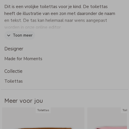
Dit is een vrolijke toilettas voor je kind. De toilettas
heeft de illustratie van een zon met daaronder de naam
en tekst. De tas kan helemaal naar wens aangepast
worden in onze online editor.
Dit product maakt onderdeel uit van
deze set
.
Toon meer
Specificaties toilettas
Designer
- Merk: Bulbby
Made for Moments
- Afmetingen: 18 x 25 x 15 cm
- Stevige toilettas die blijft staan
Collectie
- Binnenkant: 2 vakken met rits en klittenband
- Buitenkant: op de achterkant een extra vak met
Toilettas
klittenband
- Reiniging: met een vochtige doek reinigen, niet geschikt
Meer voor jou
voor de wasmachine
Toilettas
Toil